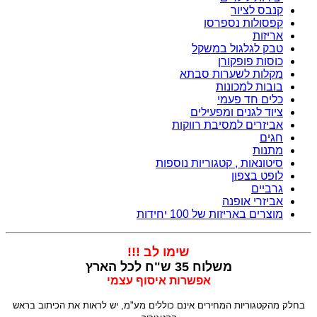
קנבס לציור
קפסולות נספרסו
אריזות
טבק לגלגול במשקל
כוסות פופקורן
מקלות לשערות סבתא
בובות למכונות
כלים חד פעמי
ציוד לגנים ומפעילים
אביזרים למסיבת רווקות
חגים
מתנות
סיטונאות , קטגוריות נוספות
לופט בצפון
גרביים
אביזרי אופנה
מוצרים באריזות של 100 יחידות
שימו לב !!!
משלוח 35 ש"ח לכל הארץ
אפשרות איסוף עצמי
בחלק מהקטגוריות המחירים אינם כוללים מע"מ, יש לראות את הכיתוב בראש