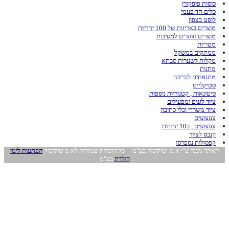
כוסות פופקורן
כלים חד פעמי
לופט בצפון
מוצרים באריזות של 100 יחידות
מוצרים וזוהרים למסיבות
מטריות
ממתקים במשקל
מקלות לשערות סבתא
מתנות
מתנפחים לבריכה
סטיקלייט
סיטונאות , קטגוריות נוספות
ציוד לגנים ומפעילים
ציוד משרדי וכלי כתיבה
צעצועים
צעצועים , ב10 יחידות
קנבס לציור
קפסולות נספרסו
האתר ניבנה ע"י א.מ. שיקשוק בע"מ כל הזכויות שמורות לא.מ שיקשוק
הפתעות לימי
הולדת
בע"מ