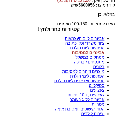
החיסכון שלך:
121.00 ש"ח (51%)
קוד המוצר:
5600056שיק
במלאי:
כן
מארז למסיבות ,100-150 מוזמנים
קטגוריות בחר ולחץ !
אביזרים ליום העצמאות
ציוד משרדי וכלי כתיבה
הפתעות ליום הולדת
אביזרים למסיבות
ממתקים במשקל
מתנפחים לבריכה
בלונים
מוצרים וזוהרים למסיבות
הפתעות לימי הולדת
הפתעות ואביזרים ליום הולדת
סטיקלייט
צעצועים
צעצועים , ב10 יחידות
אביזרים לל"ג בעומר
מטריות
הלווין קישוטים ,ומסיבת אימה
יצירות לילדים