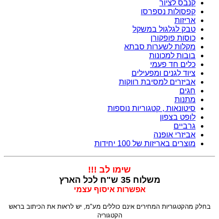
קנבס לציור
קפסולות נספרסו
אריזות
טבק לגלגול במשקל
כוסות פופקורן
מקלות לשערות סבתא
בובות למכונות
כלים חד פעמי
ציוד לגנים ומפעילים
אביזרים למסיבת רווקות
חגים
מתנות
סיטונאות , קטגוריות נוספות
לופט בצפון
גרביים
אביזרי אופנה
מוצרים באריזות של 100 יחידות
שימו לב !!!
משלוח 35 ש"ח לכל הארץ
אפשרות איסוף עצמי
בחלק מהקטגוריות המחירים אינם כוללים מע"מ, יש לראות את הכיתוב בראש
הקטגוריה