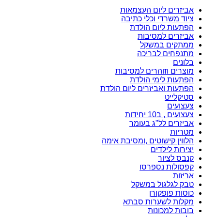
אביזרים ליום העצמאות
ציוד משרדי וכלי כתיבה
הפתעות ליום הולדת
אביזרים למסיבות
ממתקים במשקל
מתנפחים לבריכה
בלונים
מוצרים וזוהרים למסיבות
הפתעות לימי הולדת
הפתעות ואביזרים ליום הולדת
סטיקלייט
צעצועים
צעצועים , ב10 יחידות
אביזרים לל"ג בעומר
מטריות
הלווין קישוטים ,ומסיבת אימה
יצירות לילדים
קנבס לציור
קפסולות נספרסו
אריזות
טבק לגלגול במשקל
כוסות פופקורן
מקלות לשערות סבתא
בובות למכונות