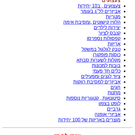
צעצועים
צעצועים , ב10 יחידות
אביזרים לל"ג בעומר
מטריות
הלווין קישוטים ,ומסיבת אימה
יצירות לילדים
קנבס לציור
קפסולות נספרסו
אריזות
טבק לגלגול במשקל
כוסות פופקורן
מקלות לשערות סבתא
בובות למכונות
כלים חד פעמי
ציוד לגנים ומפעילים
אביזרים למסיבת רווקות
חגים
מתנות
סיטונאות , קטגוריות נוספות
לופט בצפון
גרביים
אביזרי אופנה
מוצרים באריזות של 100 יחידות