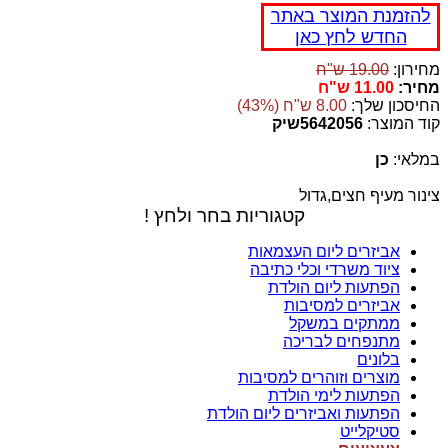
להזמנת המוצר באתר
החדש לחץ כאן
מחירון:
19.00 ש"ח
מחיר:
11.00 ש"ח
החיסכון שלך:
8.00 ש"ח (43%)
קוד המוצר:
5642056שיק
במלאי:
כן
צינור מעיף חצים,גדול
קטגוריות בחר ולחץ !
אביזרים ליום העצמאות
ציוד משרדי וכלי כתיבה
הפתעות ליום הולדת
אביזרים למסיבות
ממתקים במשקל
מתנפחים לבריכה
בלונים
מוצרים וזוהרים למסיבות
הפתעות לימי הולדת
הפתעות ואביזרים ליום הולדת
סטיקלייט