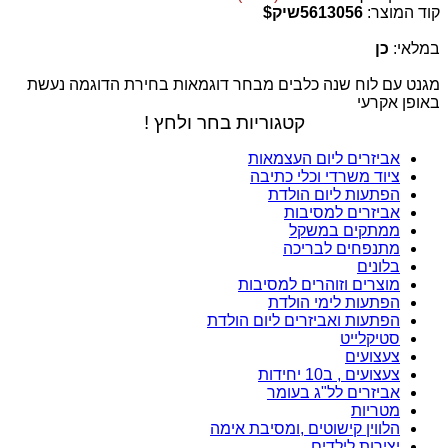
קוד המוצר:
5613056שיק$
במלאי:
כן
מגנט עם לוח שנה כלבים מבחר דוגמאות בחירת הדוגמה נעשת
באופן אקרעי
קטגוריות בחר ולחץ !
אביזרים ליום העצמאות
ציוד משרדי וכלי כתיבה
הפתעות ליום הולדת
אביזרים למסיבות
ממתקים במשקל
מתנפחים לבריכה
בלונים
מוצרים וזוהרים למסיבות
הפתעות לימי הולדת
הפתעות ואביזרים ליום הולדת
סטיקלייט
צעצועים
צעצועים , ב10 יחידות
אביזרים לל"ג בעומר
מטריות
הלווין קישוטים ,ומסיבת אימה
יצירות לילדים