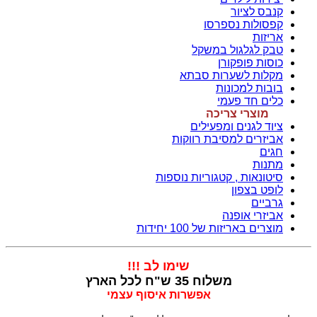
קנבס לציור
קפסולות נספרסו
אריזות
טבק לגלגול במשקל
כוסות פופקורן
מקלות לשערות סבתא
בובות למכונות
כלים חד פעמי
מוצרי צריכה
ציוד לגנים ומפעילים
אביזרים למסיבת רווקות
חגים
מתנות
סיטונאות , קטגוריות נוספות
לופט בצפון
גרביים
אביזרי אופנה
מוצרים באריזות של 100 יחידות
שימו לב !!!
משלוח 35 ש"ח לכל הארץ
אפשרות איסוף עצמי