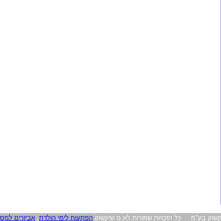
יקשוק בע"מ כל הזכויות שמורות לא.מ שיקשוק
הפתעות לימי הולדת
,
אביזרים למסי