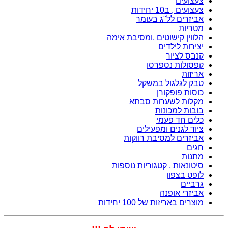
צעצועים
צעצועים , ב10 יחידות
אביזרים לל"ג בעומר
מטריות
הלווין קישוטים ,ומסיבת אימה
יצירות לילדים
קנבס לציור
קפסולות נספרסו
אריזות
טבק לגלגול במשקל
כוסות פופקורן
מקלות לשערות סבתא
בובות למכונות
כלים חד פעמי
ציוד לגנים ומפעילים
אביזרים למסיבת רווקות
חגים
מתנות
סיטונאות , קטגוריות נוספות
לופט בצפון
גרביים
אביזרי אופנה
מוצרים באריזות של 100 יחידות