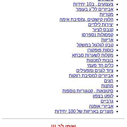
צעצועים , ב10 יחידות
אביזרים לל"ג בעומר
מטריות
הלווין קישוטים ,ומסיבת אימה
יצירות לילדים
קנבס לציור
קפסולות נספרסו
אריזות
טבק לגלגול במשקל
כוסות פופקורן
מקלות לשערות סבתא
בובות למכונות
כלים חד פעמי
ציוד לגנים ומפעילים
אביזרים למסיבת רווקות
חגים
מתנות
סיטונאות , קטגוריות נוספות
לופט בצפון
גרביים
אביזרי אופנה
מוצרים באריזות של 100 יחידות
שימו לב !!!