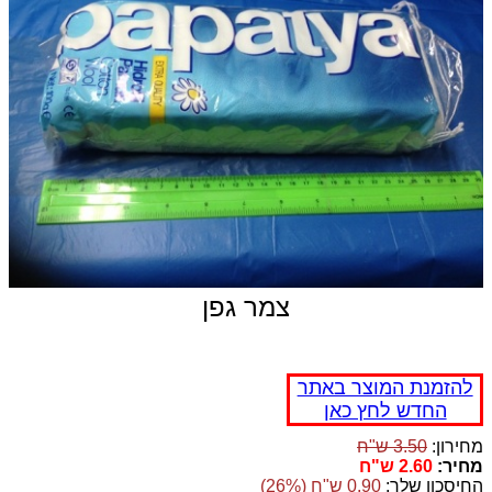
צמר גפן
להזמנת המוצר באתר
החדש לחץ כאן
מחירון:
3.50 ש"ח
מחיר:
2.60 ש"ח
החיסכון שלך:
0.90 ש"ח (26%)