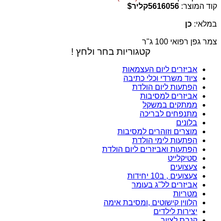
קוד המוצר:
5616056קליר$
במלאי:
כן
צמר גפן רפואי 100 ג"ר
קטגוריות בחר ולחץ !
אביזרים ליום העצמאות
ציוד משרדי וכלי כתיבה
הפתעות ליום הולדת
אביזרים למסיבות
ממתקים במשקל
מתנפחים לבריכה
בלונים
מוצרים וזוהרים למסיבות
הפתעות לימי הולדת
הפתעות ואביזרים ליום הולדת
סטיקלייט
צעצועים
צעצועים , ב10 יחידות
אביזרים לל"ג בעומר
מטריות
הלווין קישוטים ,ומסיבת אימה
יצירות לילדים
קנבס לציור