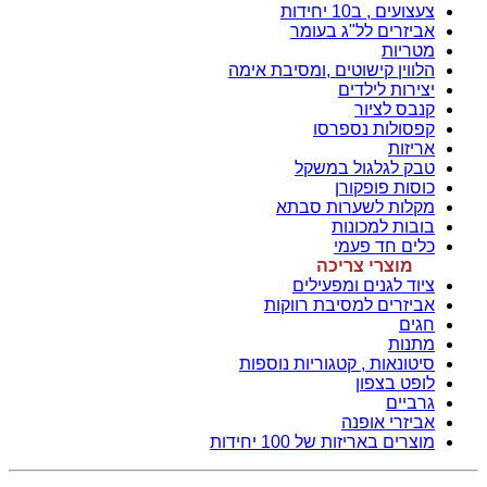
צעצועים , ב10 יחידות
אביזרים לל"ג בעומר
מטריות
הלווין קישוטים ,ומסיבת אימה
יצירות לילדים
קנבס לציור
קפסולות נספרסו
אריזות
טבק לגלגול במשקל
כוסות פופקורן
מקלות לשערות סבתא
בובות למכונות
כלים חד פעמי
מוצרי צריכה
ציוד לגנים ומפעילים
אביזרים למסיבת רווקות
חגים
מתנות
סיטונאות , קטגוריות נוספות
לופט בצפון
גרביים
אביזרי אופנה
מוצרים באריזות של 100 יחידות