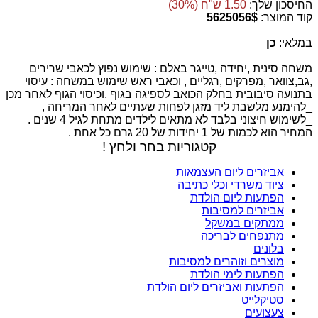
החיסכון שלך:
1.50 ש"ח (30%)
קוד המוצר:
5625056$
במלאי:
כן
משחה סינית ,יחידה ,טייגר באלם : שימוש נפוץ לכאבי שרירים
,גב,צוואר ,מפרקים ,רגליים , וכאבי ראש שימוש במשחה : עיסוי
בתנועה סיבובית בחלק הכואב לספיגה בגוף ,וכיסוי הגוף לאחר מכן
_להימנע מלשבת ליד מזגן לפחות שעתיים לאחר המריחה ,
_לשימוש חיצוני בלבד לא מתאים לילדים מתחת לגיל 4 שנים .
המחיר הוא לכמות של 1 יחידות של 20 גרם כל אחת .
קטגוריות בחר ולחץ !
אביזרים ליום העצמאות
ציוד משרדי וכלי כתיבה
הפתעות ליום הולדת
אביזרים למסיבות
ממתקים במשקל
מתנפחים לבריכה
בלונים
מוצרים וזוהרים למסיבות
הפתעות לימי הולדת
הפתעות ואביזרים ליום הולדת
סטיקלייט
צעצועים