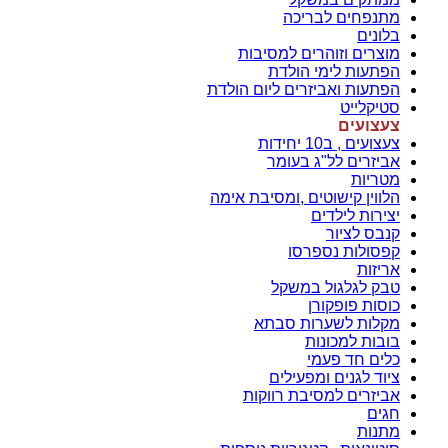
מתנפחים לבריכה
בלונים
מוצרים וזוהרים למסיבות
הפתעות לימי הולדת
הפתעות ואביזרים ליום הולדת
סטיקלייט
צעצועים
צעצועים , ב10 יחידות
אביזרים לל"ג בעומר
מטריות
הלווין קישוטים ,ומסיבת אימה
יצירות לילדים
קנבס לציור
קפסולות נספרסו
אריזות
טבק לגלגול במשקל
כוסות פופקורן
מקלות לשערות סבתא
בובות למכונות
כלים חד פעמי
ציוד לגנים ומפעילים
אביזרים למסיבת רווקות
חגים
מתנות