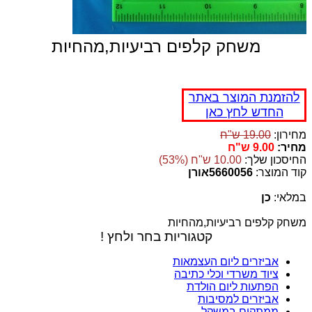
משחק קלפים רביעיות,מהחיות
להזמנת המוצר באתר
החדש לחץ כאן
מחירון:
19.00 ש"ח
מחיר:
9.00 ש"ח
החיסכון שלך:
10.00 ש"ח (53%)
קוד המוצר:
5660056אורן
במלאי:
כן
משחק קלפים רביעיות,מהחיות
קטגוריות בחר ולחץ !
אביזרים ליום העצמאות
ציוד משרדי וכלי כתיבה
הפתעות ליום הולדת
אביזרים למסיבות
ממתקים במשקל