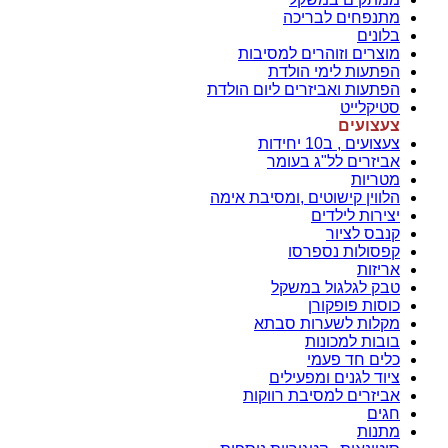
מתנפחים לבריכה
בלונים
מוצרים וזוהרים למסיבות
הפתעות לימי הולדת
הפתעות ואביזרים ליום הולדת
סטיקלייט
צעצועים
צעצועים , ב10 יחידות
אביזרים לל"ג בעומר
מטריות
הלווין קישוטים ,ומסיבת אימה
יצירות לילדים
קנבס לציור
קפסולות נספרסו
אריזות
טבק לגלגול במשקל
כוסות פופקורן
מקלות לשערות סבתא
בובות למכונות
כלים חד פעמי
ציוד לגנים ומפעילים
אביזרים למסיבת רווקות
חגים
מתנות