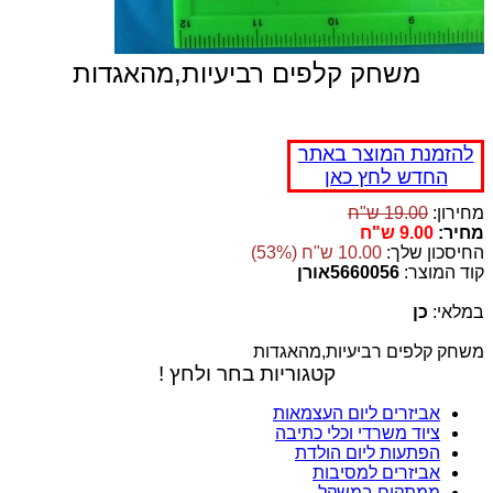
משחק קלפים רביעיות,מהאגדות
להזמנת המוצר באתר
החדש לחץ כאן
מחירון:
19.00 ש"ח
מחיר:
9.00 ש"ח
החיסכון שלך:
10.00 ש"ח (53%)
קוד המוצר:
5660056אורן
במלאי:
כן
משחק קלפים רביעיות,מהאגדות
קטגוריות בחר ולחץ !
אביזרים ליום העצמאות
ציוד משרדי וכלי כתיבה
הפתעות ליום הולדת
אביזרים למסיבות
ממתקים במשקל