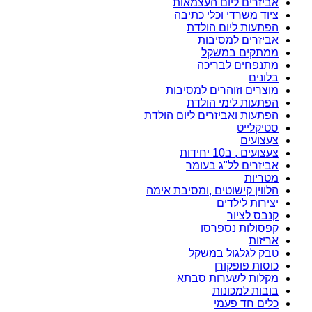
אביזרים ליום העצמאות
ציוד משרדי וכלי כתיבה
הפתעות ליום הולדת
אביזרים למסיבות
ממתקים במשקל
מתנפחים לבריכה
בלונים
מוצרים וזוהרים למסיבות
הפתעות לימי הולדת
הפתעות ואביזרים ליום הולדת
סטיקלייט
צעצועים
צעצועים , ב10 יחידות
אביזרים לל"ג בעומר
מטריות
הלווין קישוטים ,ומסיבת אימה
יצירות לילדים
קנבס לציור
קפסולות נספרסו
אריזות
טבק לגלגול במשקל
כוסות פופקורן
מקלות לשערות סבתא
בובות למכונות
כלים חד פעמי