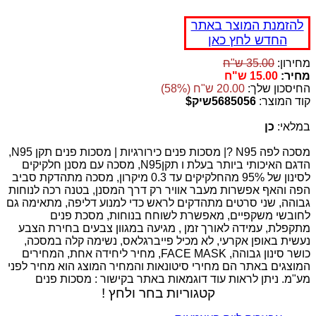
להזמנת המוצר באתר
החדש לחץ כאן
מחירון:
35.00 ש"ח
מחיר:
15.00 ש"ח
החיסכון שלך:
20.00 ש"ח (58%)
קוד המוצר:
5685056שיק$
במלאי:
כן
מסכה לפה N95 ?| מסכות פנים כירורגיות | מסכות פנים תקן N95,
הדגם האיכותי ביותר בעלת ו תקןN95, מסכה עם מסנן חלקיקים
לסינון של 95% מהחלקיקים עד 0.3 מיקרון, מסכה מתהדקת סביב
הפה והאף אפשרות מעבר אוויר רק דרך המסנן, בטנה רכה לנוחות
גבוהה, שני סרטים מתהדקים לראש כדי למנוע דליפה, מתאימה גם
לחובשי משקפיים, מאפשרת לשוחח בנוחות, מסכת פנים
מתקפלת, עמידה לאורך זמן , מגיעה במגוון צבעים בחירת הצבע
נעשית באופן אקרעי, לא מכיל פייברגלאס, נשימה קלה במסכה,
כושר סינון גבוהה, FACE MASK, מחיר ליחידה אחת, המחירים
המוצגים באתר הם מחירי סיטונאות והמחיר המוצג הוא מחיר לפני
מע"מ. ניתן לראות עוד דוגמאות באתר בקישור : מסכות פנים
קטגוריות בחר ולחץ !