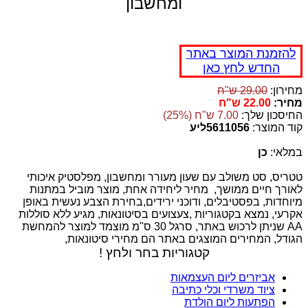
ומחשבון
להזמנת המוצר באתר
החדש לחץ כאן
מחירון:
29.00 ש"ח
מחיר:
22.00 ש"ח
החיסכון שלך:
7.00 ש"ח (25%)
קוד המוצר:
5611056ליע
במלאי:
כן
טטריס, סט משולב עם שעון מעורר ומחשבון, מפלסטיק איכותי
לאורך חיים ממושך, מחיר ליחידה אחת, מוצר מוביל במתנות
מיוחדות, בפסטיבלים, ודוכני ירידים,בחירת הצבע נעשית באופן
אקרעי, נמצא בקטגוריות ,צעצועים בסיטונאות, מגיע ללא סוללות
AA שניתן לרכוש באתר, סרגל 30 ס"מ מוצמד למוצר להמחשת
הגודל, המחירים המוצגים באתר הם מחירי סיטונאות,
קטגוריות בחר ולחץ !
אביזרים ליום העצמאות
ציוד משרדי וכלי כתיבה
הפתעות ליום הולדת