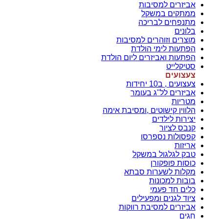
אביזרים למסיבות
ממתקים במשקל
מתנפחים לבריכה
בלונים
מוצרים וזוהרים למסיבות
הפתעות לימי הולדת
הפתעות ואביזרים ליום הולדת
סטיקלייט
צעצועים
צעצועים , ב10 יחידות
אביזרים לל"ג בעומר
מטריות
הלווין קישוטים ,ומסיבת אימה
יצירות לילדים
קנבס לציור
קפסולות נספרסו
אריזות
טבק לגלגול במשקל
כוסות פופקורן
מקלות לשערות סבתא
בובות למכונות
כלים חד פעמי
ציוד לגנים ומפעילים
אביזרים למסיבת רווקות
חגים