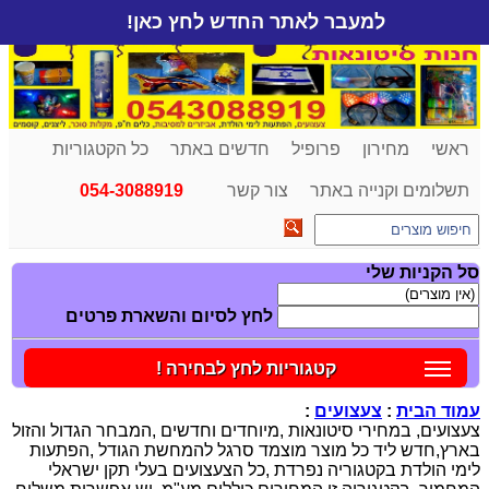
למעבר לאתר החדש לחץ כאן!
ראשי
מחירון
פרופיל
חדשים באתר
כל הקטגוריות
תשלומים וקנייה באתר
צור קשר
054-3088919
סל הקניות שלי
לחץ לסיום והשארת פרטים
קטגוריות לחץ לבחירה !
עמוד הבית
:
צעצועים
:
צעצועים, במחירי סיטונאות ,מיוחדים וחדשים ,המבחר הגדול והזול
בארץ,חדש ליד כל מוצר מוצמד סרגל להמחשת הגודל ,הפתעות
לימי הולדת בקטגוריה נפרדת ,כל הצעצועים בעלי תקן ישראלי